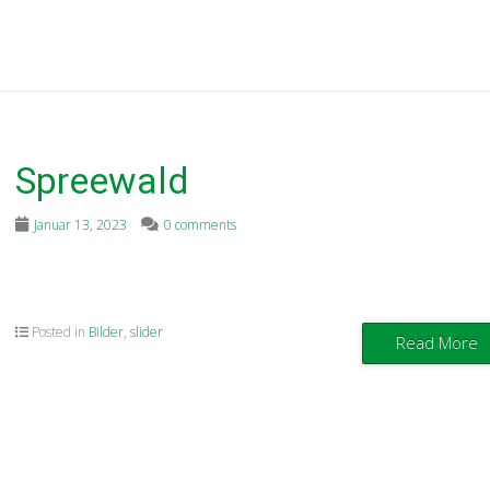
Spreewald
Januar 13, 2023
0 comments
Posted in
Bilder
,
slider
Read More